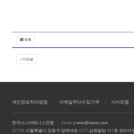
목록
이전글
개인정보처리방침
이메일무단수집거부
사이트맵
한국시니어테니스연맹
Email.
y-won@naver.com
05718, 서울특별시 강동구 양재대로 1377,삼원빌딩 411호 코