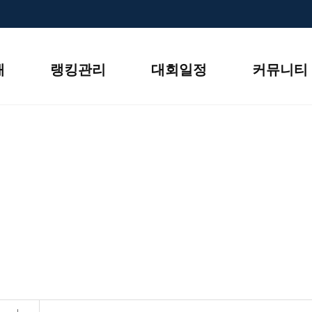
본문 바로가기
개
랭킹관리
대회일정
커뮤니티
커뮤니티
HOME
커뮤니티
공지사항