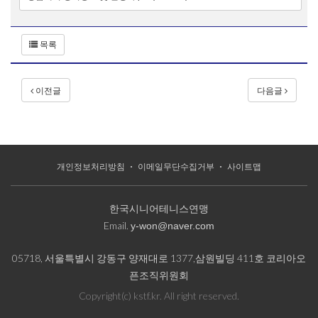
목록
이전글
다음글
개인정보처리방침
이메일무단수집거부
사이트맵
한국시니어테니스연맹
Email.
y-won@naver.com
05718, 서울특별시 강동구 양재대로 1377,삼원빌딩 411호 코리아오
픈조직위원회
Copyright(c) kstf.kr. All right reserved.