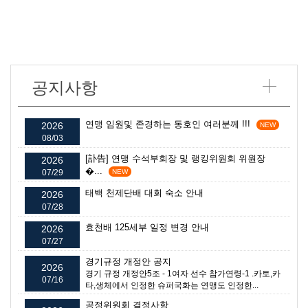
공지사항
연맹 임원및 존경하는 동호인 여러분께 !!!
2026
NEW
08/03
[訃告] 연맹 수석부회장 및 랭킹위원회 위원장
2026
�...
07/29
NEW
태백 천제단배 대회 숙소 안내
2026
07/28
효천배 125세부 일정 변경 안내
2026
07/27
경기규정 개정안 공지
2026
경기 규정 개정안5조 - 1여자 선수 참가연령-1 .카토,카
07/16
타,생체에서 인정한 슈퍼국화는 연맹도 인정한...
공정위원회 결정사항