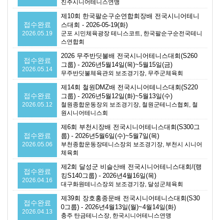
진주시니어테니스연맹
제10회 한국팔순구순연합회장배 전국시니어테니
접수완료
스대회 - 2026-05-19(화)
2026.05.19
군포 시민체육광장 테니스코트, 한국팔순구순전국테니
스연합회
2026 무주반딧불배 전국시니어테니스대회(S260
접수완료
그룹) - 2026년5월14일(목)~5월15일(금)
2026.05.14
무주반딧불체육관외 보조경기장, 무주군체육회
제14회 철원DMZ배 전국시니어테니스대회(S220
접수완료
그룹) - 2026년5월12일(화)~5월13일(수)
2026.05.12
철원종합운동장외 보조경기장, 철원군테니스협회, 철
원시니어테니스회
제6회 부천시장배 전국시니어테니스대회(S300그
접수완료
룹) - 2026년5월6일(수)~5월7일(목)
2026.05.06
부천종합운동장테니스장외 보조경기장, 부천시 시니어
체육회
제2회 달성군 비슬산배 전국시니어테니스대회/(랭
접수완료
킹S140그룹) - 2026년4월16일(목)
2026.04.16
대구화원테니스장외 보조경기장, 달성군체육회
제39회 장호홍종문배 전국시니어테니스대회(S30
접수완료
0그룹) - 2026년4월13일(월)~4월14일(화)
2026.04.13
충주 탄금테니스장, 한국시니어테니스연맹