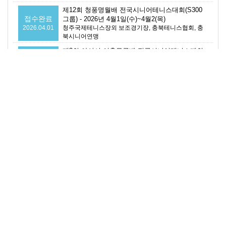
제12회 청풍명월배 전국시니어테니스대회(S300
접수완료
그룹) - 2026년 4월1일(수)~4월2(목)
2026.04.01
청주국제테니스장외 보조경기장, 충북테니스협회, 충
북시니어연맹
제3회 아산시 이충무공배 전국시니어테니스대회
접수완료
(S220그룹) - 2026년 3월27일(금)
2026.03.27
아산시 강변테니스장, 아산시테니스협회
주요서비스