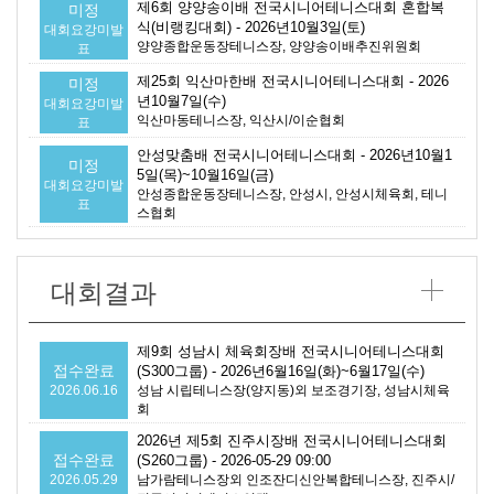
제6회 양양송이배 전국시니어테니스대회 혼합복
미정
식(비랭킹대회) - 2026년10월3일(토)
대회요강미발
양양종합운동장테니스장, 양양송이배추진위원회
표
제25회 익산마한배 전국시니어테니스대회 - 2026
미정
년10월7일(수)
대회요강미발
익산마동테니스장, 익산시/이순협회
표
안성맞춤배 전국시니어테니스대회 - 2026년10월1
미정
5일(목)~10월16일(금)
대회요강미발
안성종합운동장테니스장, 안성시, 안성시체육회, 테니
표
스협회
대회결과
제9회 성남시 체육회장배 전국시니어테니스대회
접수완료
(S300그룹) - 2026년6월16일(화)~6월17일(수)
2026.06.16
성남 시립테니스장(양지동)외 보조경기장, 성남시체육
회
2026년 제5회 진주시장배 전국시니어테니스대회
접수완료
(S260그룹) - 2026-05-29 09:00
2026.05.29
남가람테니스장외 인조잔디신안복합테니스장, 진주시/