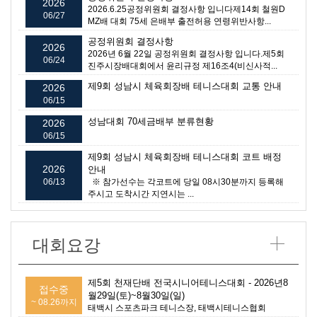
2026
2026.6.25공정위원회 결정사항 입니다제14회 철원D
06/27
MZ배 대회 75세 은배부 출전허용 연령위반사항...
공정위원회 결정사항
2026
2026년 6월 22일 공정위원회 결정사항 입니다.제5회
06/24
진주시장배대회에서 윤리규정 제16조4(비신사적...
제9회 성남시 체육회장배 테니스대회 교통 안내
2026
06/15
성남대회 70세금배부 분류현황
2026
06/15
제9회 성남시 체육회장배 테니스대회 코트 배정
2026
안내
06/13
※ 참가선수는 각코트에 당일 08시30분까지 등록해
주시고 도착시간 지연시는 ...
대회요강
제5회 천재단배 전국시니어테니스대회 - 2026년8
접수중
월29일(토)~8월30일(일)
~ 08.26까지
태백시 스포츠파크 테니스장, 태백시테니스협회