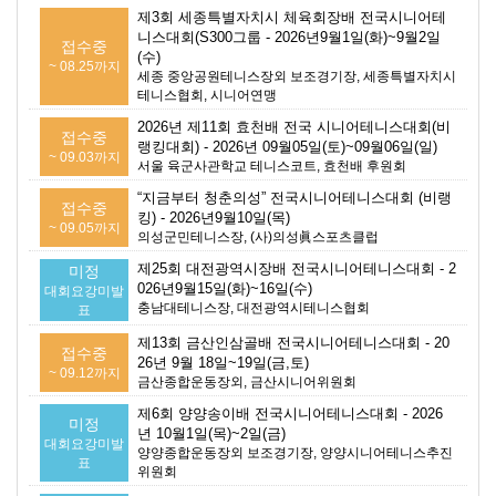
제3회 세종특별자치시 체육회장배 전국시니어테
니스대회(S300그룹 - 2026년9월1일(화)~9월2일
접수중
(수)
~ 08.25까지
세종 중앙공원테니스장외 보조경기장, 세종특별자치시
테니스협회, 시니어연맹
2026년 제11회 효천배 전국 시니어테니스대회(비
접수중
랭킹대회) - 2026년 09월05일(토)~09월06일(일)
~ 09.03까지
서울 육군사관학교 테니스코트, 효천배 후원회
“지금부터 청춘의성” 전국시니어테니스대회 (비랭
접수중
킹) - 2026년9월10일(목)
~ 09.05까지
의성군민테니스장, (사)의성眞스포츠클럽
제25회 대전광역시장배 전국시니어테니스대회 - 2
미정
026년9월15일(화)~16일(수)
대회요강미발
충남대테니스장, 대전광역시테니스협회
표
제13회 금산인삼골배 전국시니어테니스대회 - 20
접수중
26년 9월 18일~19일(금,토)
~ 09.12까지
금산종합운동장외, 금산시니어위원회
제6회 양양송이배 전국시니어테니스대회 - 2026
미정
년 10월1일(목)~2일(금)
대회요강미발
양양종합운동장외 보조경기장, 양양시니어테니스추진
표
위원회